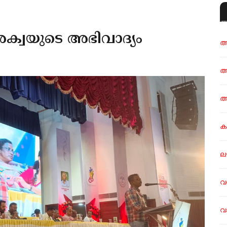
ക്വയുടെ അഭിവാദ്യം
അ
അ
അ
ക
ല
വ
വ