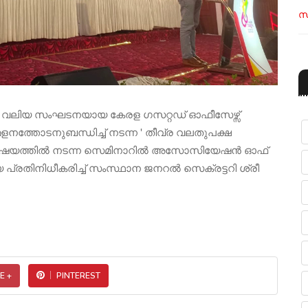
സ
ം വലിയ സംഘടനയായ കേരള ഗസറ്റഡ് ഓഫീസേഴ്സ്
ത്തോടനുബന്ധിച്ച് നടന്ന ' തീവ്ര വലതുപക്ഷ
 വിഷയത്തിൽ നടന്ന സെമിനാറിൽ അസോസിയേഷൻ ഓഫ്
 പ്രതിനിധീകരിച്ച് സംസ്ഥാന ജനറൽ സെക്രട്ടറി ശ്രീ
E +
PINTEREST