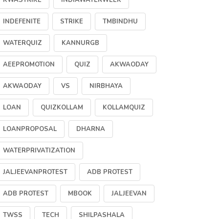
KWASTRIKE
INDIAWATERWEEK
07 Jun, 2026
അഭിവാദ്യങ്ങൾ
കുമാർ സ
INDEFENITE
STRIKE
TMBINDHU
07 Jun, 2026
07 Jun,
WATERQUIZ
KANNURGB
AEEPROMOTION
QUIZ
AKWAODAY
AKWAODAY
VS
NIRBHAYA
LOAN
QUIZKOLLAM
KOLLAMQUIZ
LOANPROPOSAL
DHARNA
WATERPRIVATIZATION
JALJEEVANPROTEST
ADB PROTEST
ADB PROTEST
MBOOK
JALJEEVAN
TWSS
TECH
SHILPASHALA