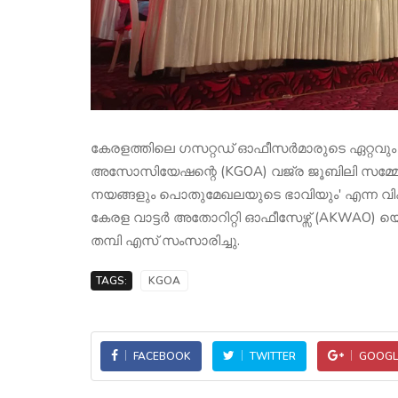
കേരളത്തിലെ ഗസറ്റഡ് ഓഫീസർമാരുടെ ഏറ്റവു
അസോസിയേഷന്റെ (KGOA) വജ്ര ജൂബിലി സമ്മേളന
നയങ്ങളും പൊതുമേഖലയുടെ ഭാവിയും' എന്ന
കേരള വാട്ടർ അതോറിറ്റി ഓഫീസേഴ്സ് (AKWAO) യെ
തമ്പി എസ് സംസാരിച്ചു.
TAGS:
KGOA
FACEBOOK
TWITTER
GOOGL