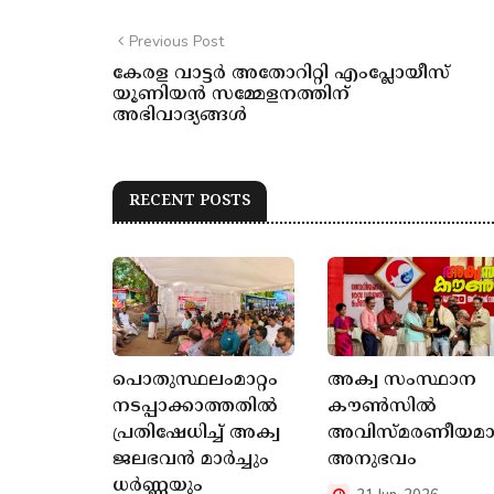
Previous Post
കേരള വാട്ടർ അതോറിറ്റി എംപ്ലോയീസ്
യൂണിയൻ സമ്മേളനത്തിന്
അഭിവാദ്യങ്ങൾ
RECENT POSTS
പൊതുസ്ഥലംമാറ്റം
അക്വ സംസ്ഥാന
നടപ്പാക്കാത്തതിൽ
കൗൺസിൽ
പ്രതിഷേധിച്ച് അക്വ
അവിസ്മരണീയമ
ജലഭവൻ മാർച്ചും
അനുഭവം
ധർണ്ണയും