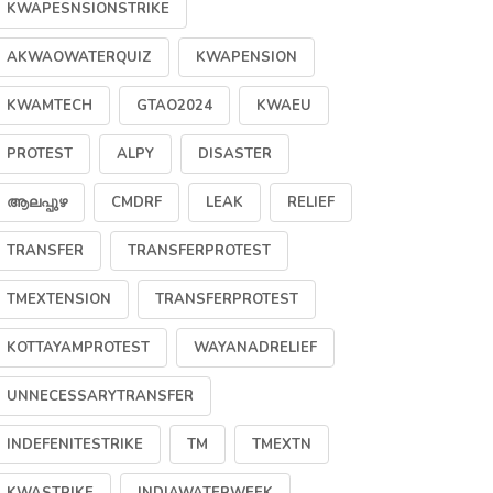
KWAPESNSIONSTRIKE
AKWAOWATERQUIZ
KWAPENSION
KWAMTECH
GTAO2024
KWAEU
PROTEST
ALPY
DISASTER
ആലപ്പുഴ
CMDRF
LEAK
RELIEF
TRANSFER
TRANSFERPROTEST
TMEXTENSION
TRANSFERPROTEST
KOTTAYAMPROTEST
WAYANADRELIEF
ർക്കാരിന്റെ
കേരള വാട്ടർ
KWAEU(CI
UNNECESSARYTRANSFER
വളപത്ര
അതോറിറ്റി
യൂണിയ
ിർദ്ദേശങ്ങൾ
എംപ്ലോയീസ്
സമ്മേള
INDEFENITESTRIKE
TM
TMEXTN
ള്ളിക്കളയുക
യൂണിയൻ
അക്വ പ്
സമ്മേളനത്തിന്
എസ് സന