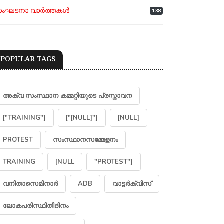
ംഘടനാ വാർത്തകൾ
138
POPULAR TAGS
അക്വ സംസ്ഥാന കമ്മറ്റിയുടെ പ്രസ്താവന
["TRAINING"]
["[NULL]"]
[NULL]
PROTEST
സംസ്ഥാനസമ്മേളനം
TRAINING
[NULL
"PROTEST"]
വനിതാസെമിനാർ
ADB
വാട്ടർക്വിസ്
ലോകപരിസ്ഥിതിദിനം