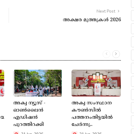
Next Post
അക്ഷര മുത്തുകൾ 2026
അക്വ ന്യൂസ് -
അക്വ സംസ്ഥാന
സ
ഓൺലൈൻ
കൗൺസിൽ
ധ
ായ
എഡിഷൻ
പത്തനംതിട്ടയിൽ
ന
പുറത്തിറക്കി
ചേർന്നു..
ത