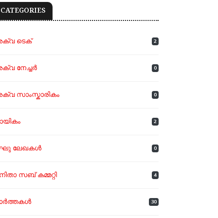
CATEGORIES
ക്വ ടെക്
2
ക്വ നേച്ചർ
0
ക്വ സാംസ്കാരികം
0
ായികം
2
ഘു ലേഖകൾ
0
നിതാ സബ് കമ്മറ്റി
4
ാർത്തകൾ
30