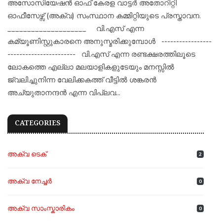
അസോസിയേഷൻ ഓഫ് കേരള വാട്ടർ അതോറിറ്റി
ഓഫീസേഴ്സ് (അക്വ) സംസ്ഥാന കമ്മിറ്റിയുടെ പ്രസ്താവന.
____________________ വി.എസ് എന്ന
കമ്യൂണിസ്റ്റുകാരനെ അനുസ്മരിക്കുമ്പോൾ -----------------
----------------------- വി.എസ് എന്ന രണ്ടക്ഷരത്തിലൂടെ
ലോകത്തെ എല്ലാ മലയാളികളുടേയും മനസ്സിൽ
ജ്വലിച്ചുനിന്ന വേലിക്കകത്ത് വീട്ടിൽ ശങ്കരൻ
അച്യുതാനന്ദൻ എന്ന വിപ്ലവ...
CATEGORIES
അക്വ ടെക്
2
അക്വ നേച്ചർ
0
അക്വ സാംസ്കാരികം
0