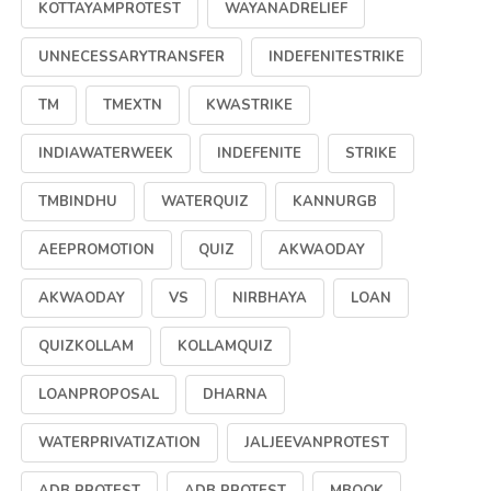
KOTTAYAMPROTEST
WAYANADRELIEF
UNNECESSARYTRANSFER
INDEFENITESTRIKE
TM
TMEXTN
KWASTRIKE
INDIAWATERWEEK
INDEFENITE
STRIKE
TMBINDHU
WATERQUIZ
KANNURGB
AEEPROMOTION
QUIZ
AKWAODAY
AKWAODAY
VS
NIRBHAYA
LOAN
QUIZKOLLAM
KOLLAMQUIZ
LOANPROPOSAL
DHARNA
WATERPRIVATIZATION
JALJEEVANPROTEST
ADB PROTEST
ADB PROTEST
MBOOK