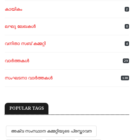
കായികം
2
ലഘു ലേഖകൾ
0
വനിതാ സബ് കമ്മറ്റി
4
വാർത്തകൾ
29
സംഘടനാ വാർത്തകൾ
138
POPULAR TAGS
അക്വ സംസ്ഥാന കമ്മറ്റിയുടെ പ്രസ്താവന