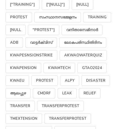
["TRAINING"]
["[NULL]"]
[NULL]
PROTEST
സംസ്ഥാനസമ്മേളനം
TRAINING
[NULL
"PROTEST"]
വനിതാസെമിനാർ
ADB
വാട്ടർക്വിസ്
ലോകപരിസ്ഥിതിദിനം
KWAPESNSIONSTRIKE
AKWAOWATERQUIZ
KWAPENSION
KWAMTECH
GTAO2024
KWAEU
PROTEST
ALPY
DISASTER
ആലപ്പുഴ
CMDRF
LEAK
RELIEF
TRANSFER
TRANSFERPROTEST
TMEXTENSION
TRANSFERPROTEST