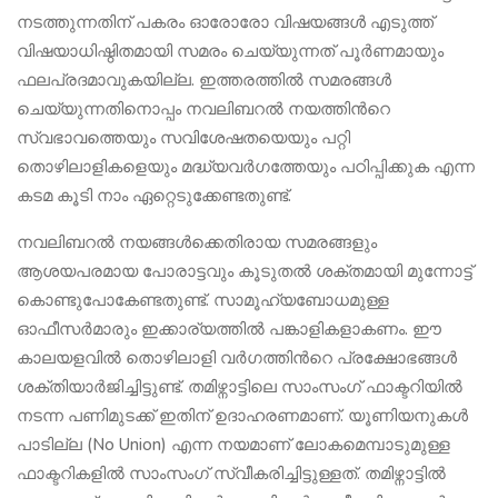
നടത്തുന്നതിന് പകരം ഓരോരോ വിഷയങ്ങൾ എടുത്ത്
വിഷയാധിഷ്ഠിതമായി സമരം ചെയ്യുന്നത് പൂർണമായും
ഫലപ്രദമാവുകയില്ല. ഇത്തരത്തിൽ സമരങ്ങൾ
ചെയ്യുന്നതിനൊപ്പം നവലിബറൽ നയത്തിന്‍റെ
സ്വഭാവത്തെയും സവിശേഷതയെയും പറ്റി
തൊഴിലാളികളെയും മദ്ധ്യവർഗത്തേയും പഠിപ്പിക്കുക എന്ന
കടമ കൂടി നാം ഏറ്റെടുക്കേണ്ടതുണ്ട്.
നവലിബറൽ നയങ്ങൾക്കെതിരായ സമരങ്ങളും
ആശയപരമായ പോരാട്ടവും കൂടുതൽ ശക്തമായി മുന്നോട്ട്
കൊണ്ടുപോകേണ്ടതുണ്ട്. സാമൂഹ്യബോധമുള്ള
ഓഫീസർമാരും ഇക്കാര്യത്തിൽ പങ്കാളികളാകണം. ഈ
കാലയളവിൽ തൊഴിലാളി വർഗത്തിന്‍റെ പ്രക്ഷോഭങ്ങൾ
ശക്തിയാർജിച്ചിട്ടുണ്ട്. തമിഴ്നാട്ടിലെ സാംസംഗ് ഫാക്ടറിയിൽ
നടന്ന പണിമുടക്ക് ഇതിന് ഉദാഹരണമാണ്. യൂണിയനുകൾ
പാടില്ല (No Union) എന്ന നയമാണ് ലോകമെമ്പാടുമുള്ള
ഫാക്ടറികളിൽ സാംസംഗ് സ്വീകരിച്ചിട്ടുള്ളത്. തമിഴ്നാട്ടിൽ