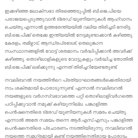
ഇക്കഴിഞ്ഞ ലോക്സഭാ തിരഞ്ഞെടുപ്പിൽ ബി.ജെ.പിയെ
പരാജയപ്പെടുത്തുവാൻ ട്രേഡ് യൂണിയനുകൾ ആഹ്വാനം
ചെയ്തു.എന്നാൽ ഉത്തരേന്ത്യയിൽ വലിയ തിരിച്ചടി നേരിട്ട
ബി.ജെ.പിക്ക് തെക്കേ ഇന്ത്യയിൽ നേട്ടമുണ്ടാക്കാൻ കഴിഞ്ഞു.
കേരളം, തമിഴ്നാട്, ആന്ധ്രപ്രദേശ്, തെലുങ്കാന
സംസ്ഥാനങ്ങളിൽ വോട്ട് ശതമാനം വർദ്ധിപ്പിക്കാൻ അവർക്ക്
കഴിഞ്ഞു. തൊഴിലാളികളുടെ വോട്ടുകളും വർദ്ധിച്ച തോതിൽ
ബി.ജെ.പിക്ക് ലഭിക്കുന്നു എന്നത് തിരിച്ചറിയേണ്ടതുണ്ട്.
നവലിബറൽ നയത്തിന്‍റെ പ്രത്യാഘാതങ്ങൾക്കെതിരായി
നാം ശക്തമായി പോരാടുന്നുണ്ട്. എന്നാൽ നവലിബറൽ
നയങ്ങളുടെ വർഗസ്വഭാവത്തെ പറ്റി തൊഴിലാളിവർഗത്തെ
പഠിപ്പിക്കുവാൻ നമുക്ക് കഴിയുന്നില്ല. പങ്കാളിത്ത
പെൻഷനെതിരെ ട്രേഡ് യൂണിയനുകൾ സമരം ചെയ്തു.
എന്നാൽ അതേ സമയം തന്നെ ആർ.എസ്.എസും പങ്കാളിത്ത
പെൻഷനെതിരെ പ്രചാരണം നടത്തിയിരുന്നു. നവലിബറൽ
നയത്തെ സമഗ്രമായി കണ്ട് നയത്തിനെതിരായ പോരാട്ടം