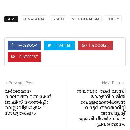
TAGS:
HEMALATHA
SPATO
NEOLIBERALISM
POLICY
FACEBOOK
TWITTER
GOOGLE +
PINTEREST
Previous Post
Next Post
വർത്തമാന
നിലമ്പൂർ ആദിവാസി
കാലത്തെ സെക്ഷൻ
കോളനികളിൽ
ഓഫീസ് നടത്തിപ്പ് :
വെള്ളമെത്തിക്കാൻ
വെല്ലുവിളികളും
വാട്ടർ അതോറിറ്റി
സാധ്യതകളും
അസിസ്റ്റന്റ്
എഞ്ചിനീയർമാരുടെ
പ്രവർത്തനം