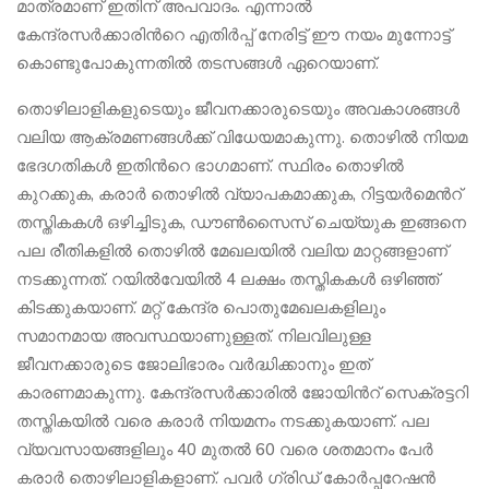
മാത്രമാണ് ഇതിന് അപവാദം. എന്നാൽ
കേന്ദ്രസർക്കാരിന്‍റെ എതിർപ്പ് നേരിട്ട് ഈ നയം മുന്നോട്ട്
കൊണ്ടുപോകുന്നതിൽ തടസങ്ങൾ ഏറെയാണ്.
തൊഴിലാളികളുടെയും ജീവനക്കാരുടെയും അവകാശങ്ങൾ
വലിയ ആക്രമണങ്ങൾക്ക് വിധേയമാകുന്നു. തൊഴിൽ നിയമ
ഭേദഗതികൾ ഇതിന്‍റെ ഭാഗമാണ്. സ്ഥിരം തൊഴിൽ
കുറക്കുക, കരാ‌ർ തൊഴിൽ വ്യാപകമാക്കുക, റിട്ടയർമെന്‍റ്
തസ്തികകൾ ഒഴിച്ചിടുക, ഡൗൺസൈസ് ചെയ്യുക ഇങ്ങനെ
പല രീതികളിൽ തൊഴിൽ മേഖലയിൽ വലിയ മാറ്റങ്ങളാണ്
നടക്കുന്നത്. റയിൽവേയിൽ 4 ലക്ഷം തസ്തികകൾ ഒഴിഞ്ഞ്
കിടക്കുകയാണ്. മറ്റ് കേന്ദ്ര പൊതുമേഖലകളിലും
സമാനമായ അവസ്ഥയാണുള്ളത്. നിലവിലുള്ള
ജീവനക്കാരുടെ ജോലിഭാരം വർദ്ധിക്കാനും ഇത്
കാരണമാകുന്നു. കേന്ദ്രസർക്കാരിൽ ജോയിന്‍റ് സെക്രട്ടറി
തസ്തികയിൽ വരെ കരാർ നിയമനം നടക്കുകയാണ്. പല
വ്യവസായങ്ങളിലും 40 മുതൽ 60 വരെ ശതമാനം പേർ
കരാർ തൊഴിലാളികളാണ്. പവർ ഗ്രിഡ് കോർപ്പറേഷൻ