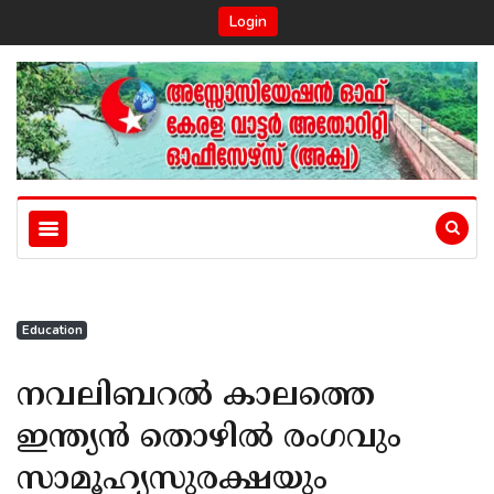
Login
Education
നവലിബറൽ കാലത്തെ
ഇന്ത്യൻ തൊഴിൽ രംഗവും
സാമൂഹ്യസുരക്ഷയും