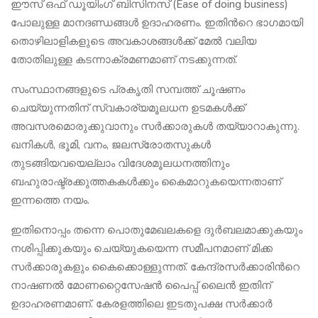
ഈസ് ഒഫ് ഡൂയിംഗ് ബിസിനസ് (Ease of doing business)
പോലുള്ള മാനദണ്ഡങ്ങൾ ഉദാഹരണം. ഇതിന്‍റെ ഭാഗമായി
തൊഴിലാളികളുടെ അവകാശങ്ങൾക്ക് മേൽ വലിയ
തോതിലുള്ള കടന്നാക്രമണമാണ് നടക്കുന്നത്.
സംസ്ഥാനങ്ങളുടെ പ്രകൃതി സമ്പത്ത് ചൂഷണം
ചെയ്യുന്നതിന് സ്വകാര്യമൂലധന ഉടമകൾക്ക്
അവസരമൊരുക്കുവാനും സർക്കാരുകൾ തയ്യാറാകുന്നു.
ഖനികൾ, ഭൂമി, വനം, ജലസ്രോതസുകൾ
തുടങ്ങിയവയെല്ലാം വിദേശമൂലധനത്തിനും
ബഹുരാഷ്ട്രക്കുത്തകകൾക്കും കൈമാറുകയെന്നതാണ്
ഇന്നത്തെ നയം.
ഇതിനൊപ്പം തന്നെ പൊതുമേഖലകളെ ദുർബലമാക്കുകയും
നശിപ്പിക്കുകയും ചെയ്യുകയെന്ന സമീപനമാണ് മിക്ക
സർക്കാരുകളും കൈക്കൊള്ളുന്നത്. കേന്ദ്രസർക്കാരിന്‍റെ
നാഷണൽ മോണറ്റൈസേഷൻ പൈപ്പ് ലൈൻ ഇതിന്
ഉദാഹരണമാണ്. കേരളത്തിലെ ഇടതുപക്ഷ സർക്കാർ