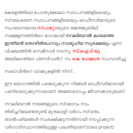
കേരളത്തിലെ പൊതുമേഖലാ സ്ഥാപനങ്ങളിലെയും
സ്വയംഭരണ സ്ഥാപനങ്ങളിലെയും ഓഫീസർമാരുടെ
സംഘടനയായ
സ്പാറ്റോ
യുടെ രജതജൂബിലി
സമ്മേളനത്തിന്‍റെ ഭാഗമായി
നവലിബറൽ കാലത്തെ
ഇന്ത്യൻ തൊഴിൽരംഗവും സാമൂഹ്യ സുരക്ഷയും
എന്ന
വിഷയത്തിൽ സെമിനാർ നടന്നു.
സി.ഐ.ടി.യു
അഖിലേന്ത്യാ പ്രസിഡന്‍റ് സ.
കെ. ഹേമലത
സംസാരിച്ചു.
സഖാവിന്‍റെ വാക്കുകളിൽ നിന്ന്…
ഈ യോഗത്തിൽ പങ്കെടുക്കുന്ന നിങ്ങൾ ഓഫീസർമാരായി
പണിയെടുക്കുന്നവരാണ്. അതോടൊപ്പം ജീവനക്കാരുമാണ്.
നവലിബറൽ നയങ്ങളുടെ സ്വഭാവം നാം
തിരിച്ചറിയേണ്ടതുണ്ട്. മുതലാളി വർഗം സ്വന്തം
താൽപര്യങ്ങൾ സംരക്ഷിക്കുന്നതിനായി നടപ്പാക്കുന്ന
വർഗാടിസ്ഥാനത്തിലുള്ള പദ്ധതിയാണ് (class project)