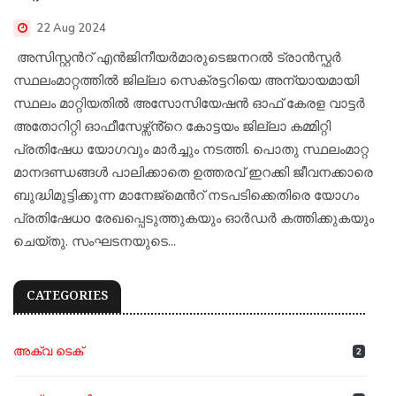
22 Aug 2024
അസിസ്റ്റൻറ് എൻജിനീയർമാരുടെജനറൽ ട്രാൻസ്ഫർ
സ്ഥലംമാറ്റത്തിൽ ജില്ലാ സെക്രട്ടറിയെ അന്യായമായി
സ്ഥലം മാറ്റിയതിൽ അസോസിയേഷൻ ഓഫ് കേരള വാട്ടർ
അതോറിറ്റി ഓഫീസേഴ്സ്ൻ്റെ കോട്ടയം ജില്ലാ കമ്മിറ്റി
പ്രതിഷേധ യോഗവും മാർച്ചും നടത്തി. പൊതു സ്ഥലംമാറ്റ
മാനദണ്ഡങ്ങൾ പാലിക്കാതെ ഉത്തരവ് ഇറക്കി ജീവനക്കാരെ
ബുദ്ധിമുട്ടിക്കുന്ന മാനേജ്മെൻറ് നടപടിക്കെതിരെ യോഗം
പ്രതിഷേധo രേഖപ്പെടുത്തുകയും ഓർഡർ കത്തിക്കുകയും
ചെയ്തു. സംഘടനയുടെ...
CATEGORIES
അക്വ ടെക്
2