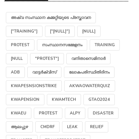
അക്വ സംസ്ഥാന കമ്മറ്റിയുടെ പ്രസ്താവന
["TRAINING"]
["[NULL]"]
[NULL]
PROTEST
സംസ്ഥാനസമ്മേളനം
TRAINING
[NULL
"PROTEST"]
വനിതാസെമിനാർ
ADB
വാട്ടർക്വിസ്
ലോകപരിസ്ഥിതിദിനം
KWAPESNSIONSTRIKE
AKWAOWATERQUIZ
KWAPENSION
KWAMTECH
GTAO2024
KWAEU
PROTEST
ALPY
DISASTER
ആലപ്പുഴ
CMDRF
LEAK
RELIEF