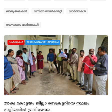
ലഘു ലേഖകൾ
വനിതാ സബ് കമ്മറ്റി
വാർത്തകൾ
സംഘടനാ വാർത്തകൾ
വാർത്തകൾ
THIRUVANANTHAPURAM
അക്വ കോട്ടയം ജില്ലാ സെക്രട്ടറിയെ സ്ഥലം
മാറ്റിയതിൽ പ്രതിഷേധം