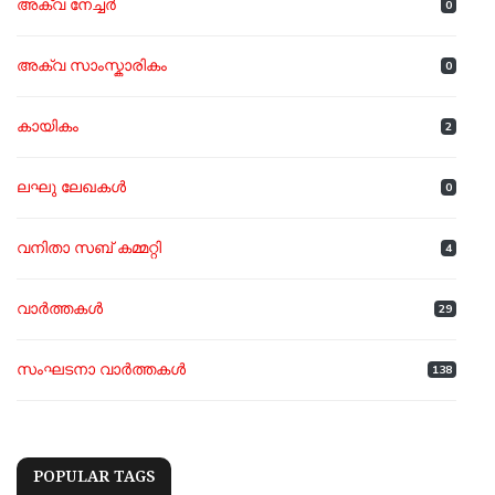
അക്വ നേച്ചർ
0
അക്വ സാംസ്കാരികം
0
കായികം
2
ലഘു ലേഖകൾ
0
വനിതാ സബ് കമ്മറ്റി
4
വാർത്തകൾ
29
സംഘടനാ വാർത്തകൾ
138
POPULAR TAGS