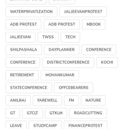
WATERPRIVATIZATION
JALJEEVANPROTEST
ADB PROTEST
ADB PROTEST
MBOOK
JALJEEVAN
TWSS
TECH
SHILPASHALA
DAYPLANNER
CONFERENCE
CONFERENCE
DISTRICTCONFERENCE
KOCHI
RETIREMENT
MOHANKUMAR
STATECONFERENCE
OFFCEBEARERS
ANILRAJ
FAREWELL
FM
NATURE
GT
GTCLT
GTKLM
ROADCUTTING
LEAVE
STUDYCAMP
FINANCEPROTEST