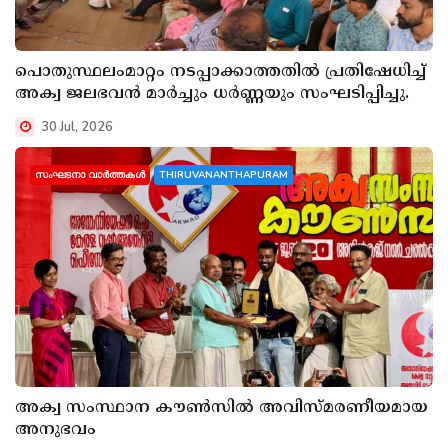
പൊതുസ്ഥലംമാറ്റം നടപ്പാക്കാത്തതിൽ പ്രതിഷേധിച്ച്
അക്വ ജലഭവൻ മാർച്ചും ധർണ്ണയും സംഘടിപ്പിച്ചു.
30 Jul, 2026
സംഘടനാ വാർത്തകൾ
THIRUVANANTHAPURAM
അക്വ സംസ്ഥാന കൗൺസിൽ അവിസ്മരണീയമായ
അനുഭവം