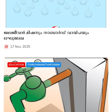
ജലജീവൻ മിഷനും നാബാർഡ് വായ്പയും
ലഘുലേഖ
17 Nov, 2025
EDUCATION
THIRUVANANTHAPURAM