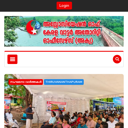
Login
സംഘടനാ വാർത്തകൾ
THIRUVANANTHAPURAM