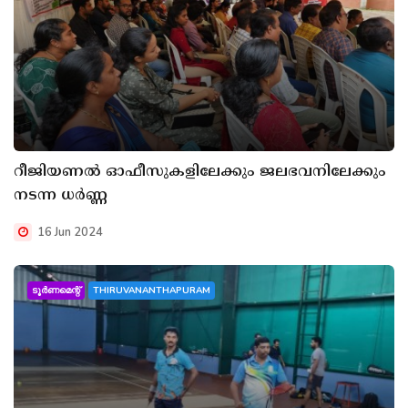
റീജിയണൽ ഓഫീസുകളിലേക്കും ജലഭവനിലേക്കും
നടന്ന ധർണ്ണ
16 Jun 2024
ടൂർണമെന്റ്
THIRUVANANTHAPURAM