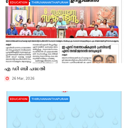
EDUCATION
THIRUVANANTHAPURAM
എ ഡി ബി പദ്ധതി
26 Mar, 2026
EDUCATION
THIRUVANANTHAPURAM