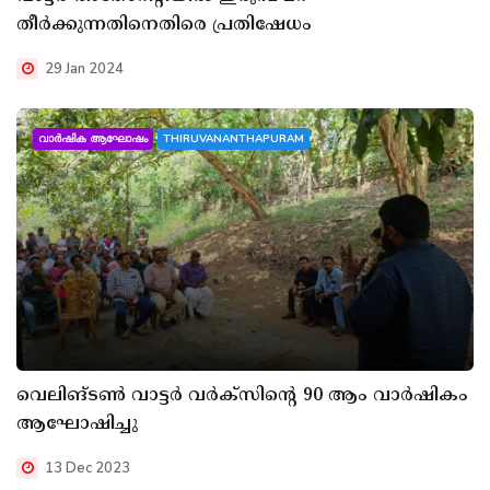
തീർക്കുന്നതിനെതിരെ പ്രതിഷേധം
29 Jan 2024
വാർഷിക ആഘോഷം
THIRUVANANTHAPURAM
വെലിങ്ടൺ വാട്ടർ വർക്സിന്റെ 90 ആം വാർഷികം
ആഘോഷിച്ചു
13 Dec 2023