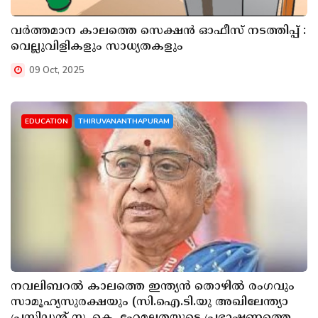
വർത്തമാന കാലത്തെ സെക്ഷൻ ഓഫീസ് നടത്തിപ്പ് :
വെല്ലുവിളികളും സാധ്യതകളും
09 Oct, 2025
EDUCATION
THIRUVANANTHAPURAM
നവലിബറൽ കാലത്തെ ഇന്ത്യൻ തൊഴിൽ രംഗവും
സാമൂഹ്യസുരക്ഷയും (സി.ഐ.ടി.യു അഖിലേന്ത്യാ
പ്രസിഡന്‍റ് സ. കെ. ഹേമലതയുടെ പ്രഭാഷണത്തെ