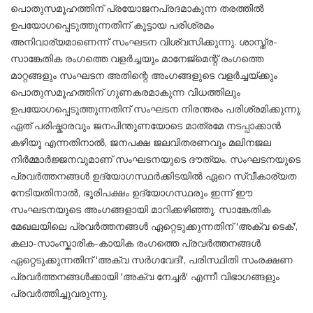
പൊതുസമൂഹത്തിന് പ്രയോജനപ്രദമാകുന്ന തരത്തിൽ
ഉപയോഗപ്പെടുത്തുന്നതിന് കൂട്ടായ പരിശ്രമം
അനിവാര്യമാണെന്ന് സംഘടന വിശ്വസിക്കുന്നു. ശാസ്ത്ര-
സാങ്കേതിക രംഗത്തെ വളർച്ചയും മാനേജ്മെന്റ് രംഗത്തെ
മാറ്റങ്ങളും സംഘടന അതിന്റെ അംഗങ്ങളുടെ വളർച്ചയ്ക്കും
പൊതുസമൂഹത്തിന് ഗുണകരമാകുന്ന വിധത്തിലും
ഉപയോഗപ്പെടുത്തുന്നതിന് സംഘടന നിരന്തരം പരിശ്രമിക്കുന്നു.
ഏത് പരിഷ്കാരവും ജനപിന്തുണയോടെ മാത്രമേ നടപ്പാക്കാൻ
കഴിയൂ എന്നതിനാൽ, ജനപക്ഷ ജലവിതരണവും മലിനജല
നിർമ്മാർജ്ജനവുമാണ് സംഘടനയുടെ ദൗത്യം. സംഘടനയുടെ
പ്രവർത്തനങ്ങൾ ഉദ്യോഗസ്ഥർക്കിടയിൽ ഏറെ സ്വീകാര്യത
നേടിയതിനാൽ, ഭൂരിപക്ഷം ഉദ്യോഗസ്ഥരും ഇന്ന് ഈ
സംഘടനയുടെ അംഗങ്ങളായി മാറിക്കഴിഞ്ഞു. സാങ്കേതിക
മേഖലയിലെ പ്രവർത്തനങ്ങൾ ഏറ്റെടുക്കുന്നതിന് 'അക്വ ടെക്',
കലാ-സാംസ്കാരിക-കായിക രംഗത്തെ പ്രവർത്തനങ്ങൾ
ഏറ്റെടുക്കുന്നതിന് 'അക്വ സർഗവേദി', പരിസ്ഥിതി സംരക്ഷണ
പ്രവർത്തനങ്ങൾക്കായി 'അക്വ നേച്ചർ' എന്നീ വിഭാഗങ്ങളും
പ്രവർത്തിച്ചുവരുന്നു.