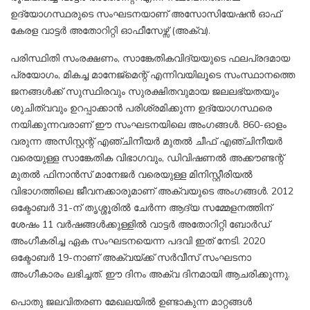
ഉദ്യോഗസ്ഥരുടെ സംഘടനയാണ് അസോസിയേഷൻ ഓഫ്
കേരള വാട്ടർ അതോറിറ്റി ഓഫീസേഴ്സ് (അക്വ).
പരിസ്ഥിതി സംരക്ഷണം, സാങ്കേതികവിദ്യയുടെ ഫലപ്രദമായ
പ്രയോഗം, മികച്ച മാനേജ്മെന്റ് എന്നിവയിലൂടെ സംസ്ഥാനത്തെ
ജനങ്ങൾക്ക് സുസ്ഥിരവും സുരക്ഷിതവുമായ ജലലഭ്യതയും
ശുചിത്വവും ഉറപ്പാക്കാൻ പരിശ്രമിക്കുന്ന ഉദ്യോഗസ്ഥരെ
നയിക്കുന്നവരാണ് ഈ സംഘടനയിലെ അംഗങ്ങൾ. 860-ഓളം
വരുന്ന അസിസ്റ്റന്റ് എഞ്ചിനീയർ മുതൽ ചീഫ് എഞ്ചിനീയർ
വരെയുള്ള സാങ്കേതിക വിഭാഗവും, ഡിവിഷണൽ അക്കൗണ്ടന്റ്
മുതൽ ഫിനാൻസ് മാനേജർ വരെയുള്ള മിനിസ്റ്റീരിയൽ
വിഭാഗത്തിലെ ജീവനക്കാരുമാണ് അക്വയുടെ അംഗങ്ങൾ. 2012
ഒക്ടോബർ 31-ന് തൃശ്ശൂരിൽ ചേർന്ന ആദ്യ സമ്മേളനത്തിന്
ശേഷം 11 വർഷങ്ങൾക്കുള്ളിൽ വാട്ടർ അതോറിറ്റി ബോർഡ്
അംഗീകരിച്ച ഏക സംഘടനയെന്ന പദവി ഇത് നേടി. 2020
ഒക്ടോബർ 19-നാണ് അക്വയ്ക്ക് സർവീസ് സംഘടനാ
അംഗീകാരം ലഭിച്ചത്. ഈ ദിനം അക്വ ദിനമായി ആചരിക്കുന്നു.
പൊതു ജലവിതരണ മേഖലയിൽ ഉണ്ടാകുന്ന മാറ്റങ്ങൾ