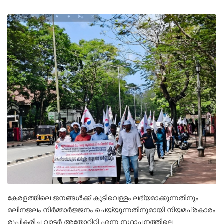
കേരളത്തിലെ ജനങ്ങൾക്ക് കുടിവെള്ളം ലഭ്യമാക്കുന്നതിനും
മലിനജലം നിർമ്മാർജ്ജനം ചെയ്യുന്നതിനുമായി നിയമപ്രകാരം
രൂപീകരിച്ച വാട്ടർ അതോറിറ്റി എന്ന സ്ഥാപനത്തിലെ