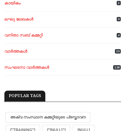
കായികം
2
ലഘു ലേഖകൾ
0
വനിതാ സബ് കമ്മറ്റി
4
വാർത്തകൾ
29
സംഘടനാ വാർത്തകൾ
138
POPULAR TAGS
അക്വ സംസ്ഥാന കമ്മറ്റിയുടെ പ്രസ്താവന
["TRAINING"]
["[NULL]"]
[NULL]