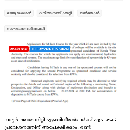
ലഘു ലേഖകൾ
വനിതാ സബ് കമ്മറ്റി
വാർത്തകൾ
സംഘടനാ വാർത്തകൾ
അക്വ ടെക്
THIRUVANANTHAPURAM
വാട്ടർ അതോറിറ്റി എഞ്ചിനീയർമാർക്ക് എം ടെക്
പ്രവേശനത്തിന് അപേക്ഷിക്കാം. രണ്ട്