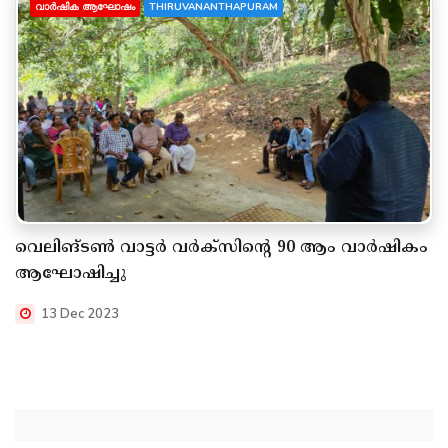
വാർഷിക ആഘോഷം
THIRUVANANTHAPURAM
വെലിങ്ടൺ വാട്ടർ വർക്സിന്റെ 90 ആം വാർഷികം
ആഘോഷിച്ചു
13 Dec 2023